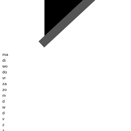
ma
di
wo
do
vr
za
zo
m
d
w
d
v
z
z