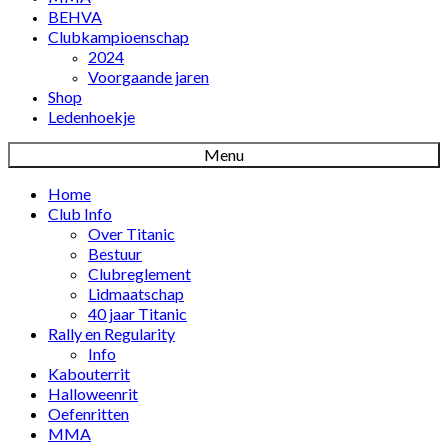
BEHVA
Clubkampioenschap
2024
Voorgaande jaren
Shop
Ledenhoekje
Menu
Home
Club Info
Over Titanic
Bestuur
Clubreglement
Lidmaatschap
40 jaar Titanic
Rally en Regularity
Info
Kabouterrit
Halloweenrit
Oefenritten
MMA