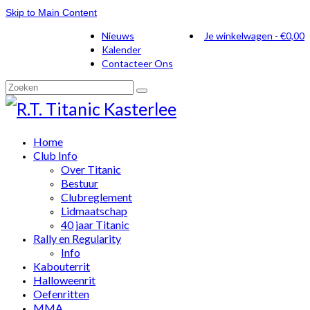
Skip to Main Content
Nieuws
Je winkelwagen
-
€
0,00
Kalender
Contacteer Ons
Zoeken
naar:
Home
Club Info
Over Titanic
Bestuur
Clubreglement
Lidmaatschap
40 jaar Titanic
Rally en Regularity
Info
Kabouterrit
Halloweenrit
Oefenritten
MMA